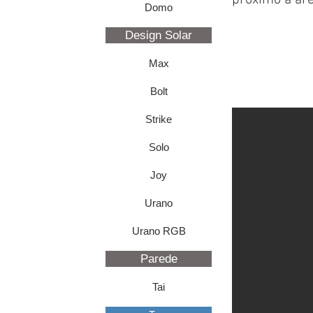
próximo a ár
Domo
Design Solar
Max
Bolt
Strike
Solo
Joy
Urano
Urano RGB
Parede
Tai