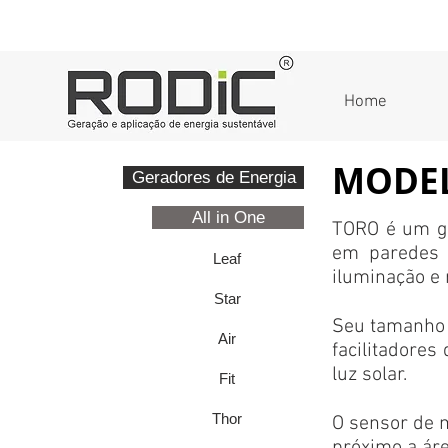
Home
MODE
Geradores de Energia
All in One
TORO é um ge
em paredes 
Leaf
iluminação e 
Star
Seu tamanho 
Air
facilitadores
luz solar.
Fit
Thor
O sensor de 